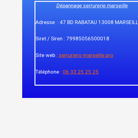
Dépannage serrurerie marseille
Adresse : 47 BD RABATAU 13008 MARSEIL
Siret / Siren : 79985056500018
Site web :
serruriers-marseille.pro
Téléphone :
06 33 25 25 25