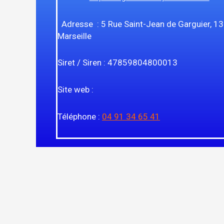
Adresse : 5 Rue Saint-Jean de Garguier, 1
Marseille
Siret / Siren : 47859804800013
Site web :
Téléphone :
04 91 34 65 41